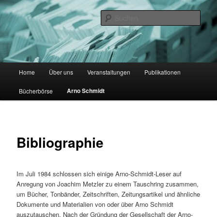
Zum
primären
Such
Inhalt
springen
Gesellschaft der Arno Schmidt
Leser
Hauptmenü
Home
Über uns
Veranstaltungen
Publikationen
Arno Schmidt
Bücherbörse
Bibliographie
Im Juli 1984 schlossen sich einige Arno-Schmidt-Leser auf
Anregung von Joachim Metzler zu einem Tauschring zusammen,
um Bücher, Tonbänder, Zeitschriften, Zeitungsartikel und ähnliche
Dokumente und Materialien von oder über Arno Schmidt
auszutauschen. Nach der Gründung der Gesellschaft der Arno-