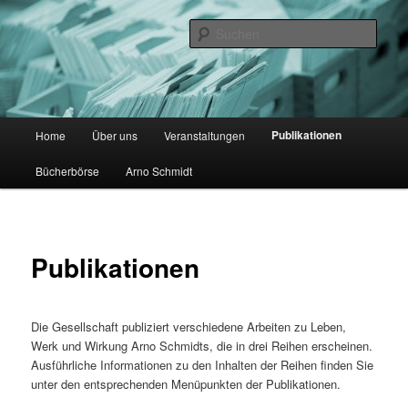
Zum
primären
Such
Inhalt
springen
Gesellschaft der Arno Schmidt
Leser
Hauptmenü
Publikationen
Home
Über uns
Veranstaltungen
Bücherbörse
Arno Schmidt
Publikationen
Die Gesellschaft publiziert verschiedene Arbeiten zu Leben,
Werk und Wirkung Arno Schmidts, die in drei Reihen erscheinen.
Ausführliche Informationen zu den Inhalten der Reihen finden Sie
unter den entsprechenden Menüpunkten der Publikationen.