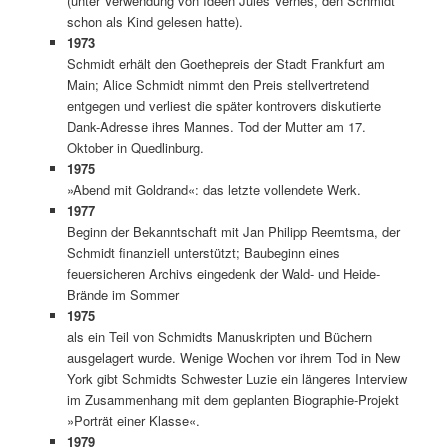
(unter Verwendung von Ideen Jules Vernes, den Schmidt
schon als Kind gelesen hatte).
1973
Schmidt erhält den Goethepreis der Stadt Frankfurt am
Main; Alice Schmidt nimmt den Preis stellvertretend
entgegen und verliest die später kontrovers diskutierte
Dank-Adresse ihres Mannes. Tod der Mutter am 17.
Oktober in Quedlinburg.
1975
»Abend mit Goldrand«: das letzte vollendete Werk.
1977
Beginn der Bekanntschaft mit Jan Philipp Reemtsma, der
Schmidt finanziell unterstützt; Baubeginn eines
feuersicheren Archivs eingedenk der Wald- und Heide-
Brände im Sommer
1975
als ein Teil von Schmidts Manuskripten und Büchern
ausgelagert wurde. Wenige Wochen vor ihrem Tod in New
York gibt Schmidts Schwester Luzie ein längeres Interview
im Zusammenhang mit dem geplanten Biographie-Projekt
»Porträt einer Klasse«.
1979