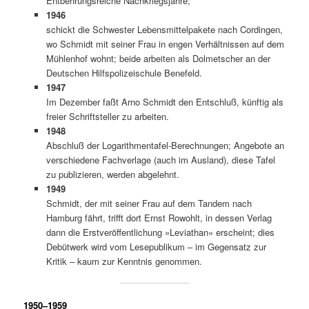
Entbehrungsreiche Nachkriegsjahre;
1946
schickt die Schwester Lebensmittelpakete nach Cordingen,
wo Schmidt mit seiner Frau in engen Verhältnissen auf dem
Mühlenhof wohnt; beide arbeiten als Dolmetscher an der
Deutschen Hilfspolizeischule Benefeld.
1947
Im Dezember faßt Arno Schmidt den Entschluß, künftig als
freier Schriftsteller zu arbeiten.
1948
Abschluß der Logarithmentafel-Berechnungen; Angebote an
verschiedene Fachverlage (auch im Ausland), diese Tafel
zu publizieren, werden abgelehnt.
1949
Schmidt, der mit seiner Frau auf dem Tandem nach
Hamburg fährt, trifft dort Ernst Rowohlt, in dessen Verlag
dann die Erstveröffentlichung »Leviathan« erscheint; dies
Debütwerk wird vom Lesepublikum – im Gegensatz zur
Kritik – kaum zur Kenntnis genommen.
1950–1959