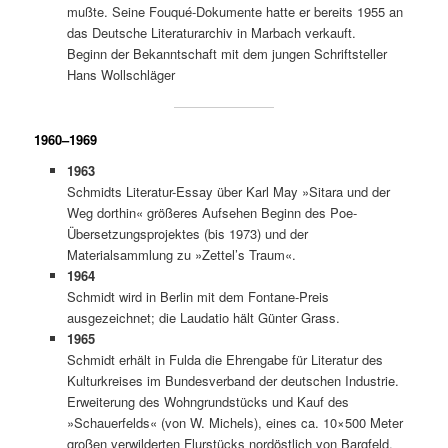
mußte. Seine Fouqué-Dokumente hatte er bereits 1955 an
das Deutsche Literaturarchiv in Marbach verkauft.
Beginn der Bekanntschaft mit dem jungen Schriftsteller
Hans Wollschläger
1960–1969
1963
Schmidts Literatur-Essay über Karl May »Sitara und der
Weg dorthin« größeres Aufsehen Beginn des Poe-
Übersetzungsprojektes (bis 1973) und der
Materialsammlung zu »Zettel’s Traum«.
1964
Schmidt wird in Berlin mit dem Fontane-Preis
ausgezeichnet; die Laudatio hält Günter Grass.
1965
Schmidt erhält in Fulda die Ehrengabe für Literatur des
Kulturkreises im Bundesverband der deutschen Industrie.
Erweiterung des Wohngrundstücks und Kauf des
»Schauerfelds« (von W. Michels), eines ca. 10×500 Meter
großen verwilderten Flurstücks nordöstlich von Bargfeld.