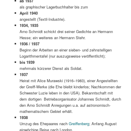
ab 1937
als graphischer Lagerbuchhalter bis zum
April 1940
angestellt (Textil-Industrie).
1934, 1935
Arno Schmidt schickt drei seiner Gedichte an Hermann
Hesse; ein weiteres an Hermann Stehr.
1936 / 1937
Beginn der Arbeiten an einer sieben- und zehnstelligen
Logarithmentafel (nur auszugsweise veröffentlicht);
bis 1939
mehrmals kürzerer Dienst als Soldat.
1937
Heirat mit Alice Murawski (1916–1983), einer Angestellten
der Greiff-Werke (die Ehe bleibt kinderlos; Nachkommen der
Schwester Luzie leben in den USA). Bekanntschaft mit
dem dortigen Betriebsorganisator Johannes Schmidt, durch
den Arno Schmidt Anregungen u.a. auf astronomisch-
mathematischem Gebiet erhält.
1938
Umzug des Ehepaares nach
Greiffenberg
; Anfang August
einwöchige Reise nach London.