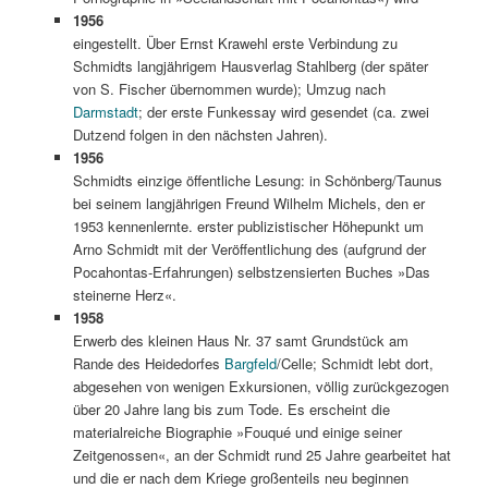
1956
eingestellt. Über Ernst Krawehl erste Verbindung zu
Schmidts langjährigem Hausverlag Stahlberg (der später
von S. Fischer übernommen wurde); Umzug nach
Darmstadt
; der erste Funkessay wird gesendet (ca. zwei
Dutzend folgen in den nächsten Jahren).
1956
Schmidts einzige öffentliche Lesung: in Schönberg/Taunus
bei seinem langjährigen Freund Wilhelm Michels, den er
1953 kennenlernte. erster publizistischer Höhepunkt um
Arno Schmidt mit der Veröffentlichung des (aufgrund der
Pocahontas-Erfahrungen) selbstzensierten Buches »Das
steinerne Herz«.
1958
Erwerb des kleinen Haus Nr. 37 samt Grundstück am
Rande des Heidedorfes
Bargfeld
/Celle; Schmidt lebt dort,
abgesehen von wenigen Exkursionen, völlig zurückgezogen
über 20 Jahre lang bis zum Tode. Es erscheint die
materialreiche Biographie »Fouqué und einige seiner
Zeitgenossen«, an der Schmidt rund 25 Jahre gearbeitet hat
und die er nach dem Kriege großenteils neu beginnen