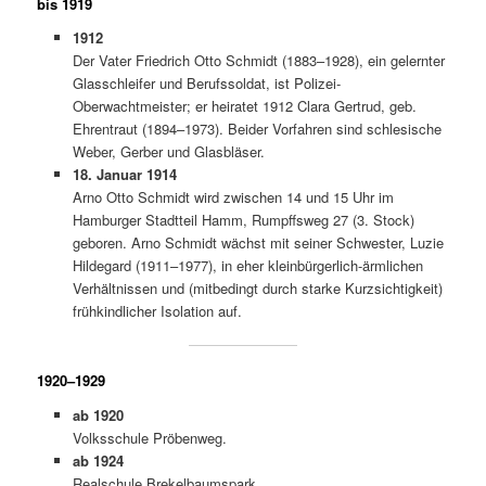
bis 1919
1912
Der Vater Friedrich Otto Schmidt (1883–1928), ein gelernter
Glasschleifer und Berufssoldat, ist Polizei-
Oberwachtmeister; er heiratet 1912 Clara Gertrud, geb.
Ehrentraut (1894–1973). Beider Vorfahren sind schlesische
Weber, Gerber und Glasbläser.
18. Januar 1914
Arno Otto Schmidt wird zwischen 14 und 15 Uhr im
Hamburger Stadtteil Hamm, Rumpffsweg 27 (3. Stock)
geboren. Arno Schmidt wächst mit seiner Schwester, Luzie
Hildegard (1911–1977), in eher kleinbürgerlich-ärmlichen
Verhältnissen und (mitbedingt durch starke Kurzsichtigkeit)
frühkindlicher Isolation auf.
1920–1929
ab 1920
Volksschule Pröbenweg.
ab 1924
Realschule Brekelbaumspark.