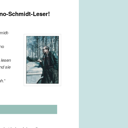
rno-Schmidt-Leser!
midt-
rno
 lesen
und sie
ah.
“