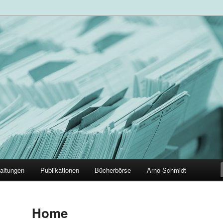
der Arno Schmidt Leser
altungen
Publikationen
Bücherbörse
Arno Schmidt
Home