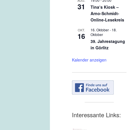
19:00
-
20:00
AUG.
31
Tina‘s Kiosk –
Arno-Schmidt-
Online-Lesekreis
16. Oktober
-
18.
OKT.
16
Oktober
39. Jahrestagung
in Görlitz
Kalender anzeigen
Interessante Links: