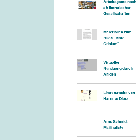
Arbeitsgemeinsch
aft literatischer
Gesellschaften
Materialien zum
Buch "Mare
Crisium"
Virtueller
Rundgang durch
Ahlden
Literaturseite von
Hartmut Dietz
Arno Schmidt
Mailingliste