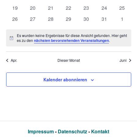
Veranstaltungen
Veranstaltungen
Veranstaltungen
Veranstaltungen
Veranstaltungen
Veranstaltungen
Veranst
0
0
0
0
0
0
0
19
20
21
22
23
24
25
Veranstaltungen
Veranstaltungen
Veranstaltungen
Veranstaltungen
Veranstaltungen
Veranstaltungen
Veranst
0
0
0
0
0
0
0
26
27
28
29
30
31
1
Veranstaltungen
Veranstaltungen
Veranstaltungen
Veranstaltungen
Veranstaltungen
Veranstaltungen
Veranst
Es wurden keine Ergebnisse für diese Ansicht gefunden. Hier geht
Hinweis
es zu den
nächsten bevorstehenden Veranstaltungen
.
Apr.
Dieser Monat
Juni
Kalender abonnieren
Impressum
-
Datenschutz
-
Kontakt