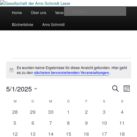
Zum
Zum
primären
sekundären
Hauptmenü
Such
Home
Über uns
Veranstaltungen
Publikationen
Inhalt
Inhalt
springen
springen
Gesellschaft der Arno Schmidt
Bücherbörse
Arno Schmidt
Leser
Veranstaltungen
Es wurden keine Ergebnisse für diese Ansicht gefunden. Hier geht
Hinweis
es zu den
nächsten bevorstehenden Veranstaltungen
.
5/1/2025
Veranstaltung
Veran
Suche
Monat
Suche
Ansic
Datum
und
Navig
Kalender
M
MONTAG
D
DIENSTAG
M
MITTWOCH
D
DONNERSTAG
F
FREITAG
S
SAMSTAG
S
SONNT
wählen.
Ansichten,
von
0
0
0
0
0
0
0
28
29
30
1
2
3
4
Navigation
Veranstaltungen
Veranstaltungen
Veranstaltungen
Veranstaltungen
Veranstaltungen
Veranstaltungen
Veranstaltunge
Veranst
0
0
0
0
0
0
0
5
6
7
8
9
10
11
Veranstaltungen
Veranstaltungen
Veranstaltungen
Veranstaltungen
Veranstaltungen
Veranstaltungen
Veranst
0
0
0
0
0
0
0
12
13
14
15
16
17
18