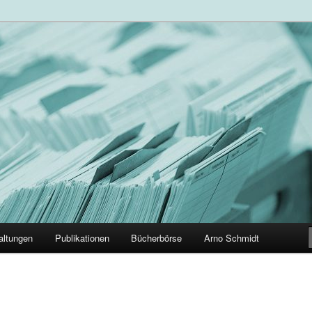
der Arno Schmidt Leser
altungen
Publikationen
Bücherbörse
Arno Schmidt