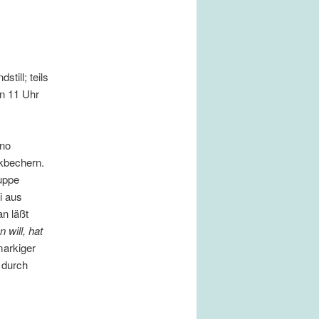
till; teils
en 11 Uhr
rno
kbechern.
uppe
i aus
n läßt
 will, hat
markiger
t durch