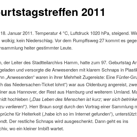
urtstagstreffen 2011
8. Januar 2011. Temperatur 4 °C, Luftdruck 1020 hPa, steigend. Winds
ils wolkig; kein Niederschlag. Vor dem Rumpffsweg 27 kommt es geg
Ansammlung heiter gestimmter Leute.
, der Leiter des Stadtteilarchivs Hamm, hatte zum 97. Geburtstag A
geladen und versorgte die Anwesenden mit klarem Schnaps in Plasti
hn „Anwesenden“ waren in ihrer Mehrheit Zugereiste: Eine Fünfer-Gr
ch das Niedersachen-Ticket lohnt“) war aus Oldenburg angereist, zwe
iner aus Hannover, der Rest aus Hamburg und weiterem Umland. Ma
idt hochleben (
„Das Leben des Menschen ist kurz; wer sich betrinken
zu verlieren!“)
. Herr Braun sorgt durch den Vortrag einer Sammlung 
rüche für Heiterkeit („habe ich so im Internet gefunden“), unterstütz
ndt. Der restliche Schnaps wird ausgeschenkt. Dann geht es ins
chiv, wo ein kleiner Imbiß wartet.