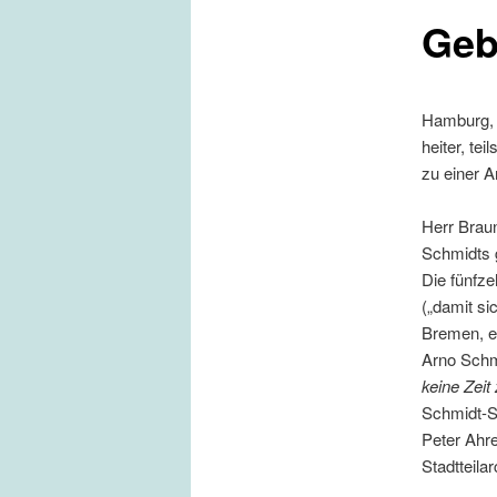
Geb
Hamburg, 1
heiter, te
zu einer 
Herr Braun
Schmidts 
Die fünfze
(„damit si
Bremen, e
Arno Schm
keine Zeit 
Schmidt-Sp
Peter Ahre
Stadtteilar