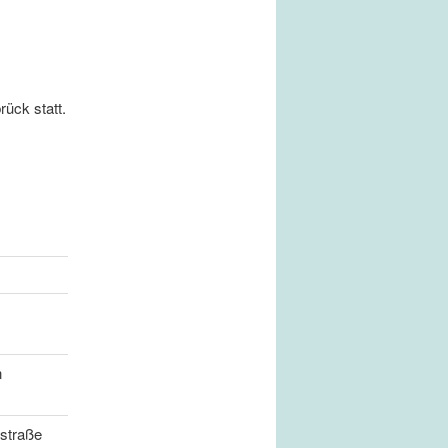
ück statt.
n
straße