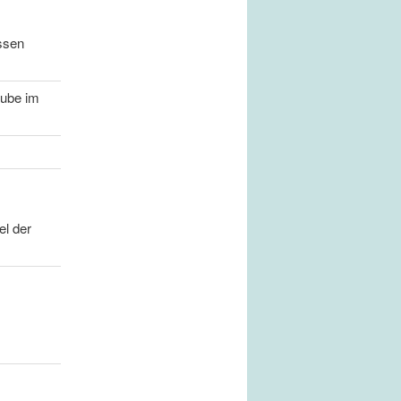
ssen
tube im
el der