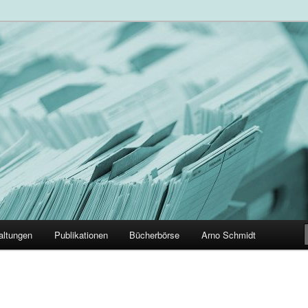
der Arno Schmidt Leser
altungen
Publikationen
Bücherbörse
Arno Schmidt