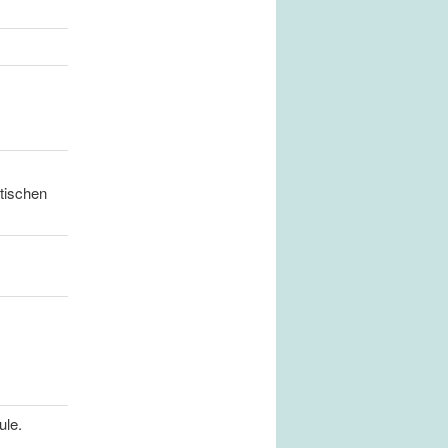
itischen
ule.