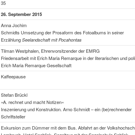
35
26. September 2015
Anna Jochim
Schmidts Umsetzung der Prosaform des Fotoalbums in seiner
Erzählung
Seelandschaft mit Pocahontas
Tilman Westphalen, Ehrenvorsitzender der EMRG
Friedensarbeit mit Erich Maria Remarque in der literarischen und pol
Erich Maria Remarque Gesellschaft
Kaffeepause
Stefan Brückl
»A. rechnet und macht Notizen«
Inszenierung und Konstruktion. Arno Schmidt – ein (be)rechnender
Schriftsteller
Exkursion zum Dümmer mit dem Bus. Abfahrt an der Volkshochsch
Lembruch, Hotel Seeblick, Segeltour mit der Segelschule Schlick