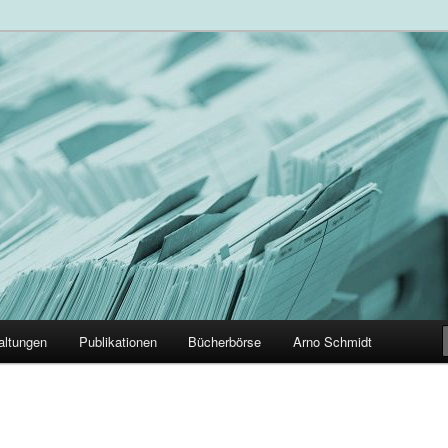
der Arno Schmidt Leser
altungen
Publikationen
Bücherbörse
Arno Schmidt