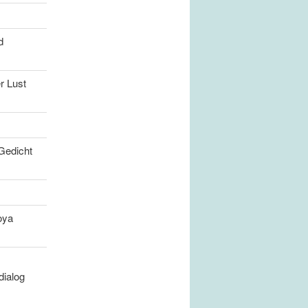
d
r Lust
Gedicht
oya
dialog