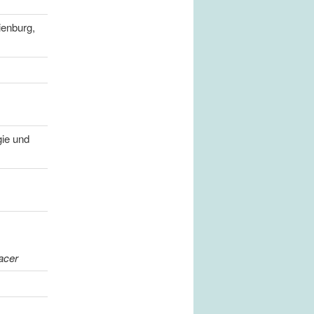
ienburg,
gie und
acer